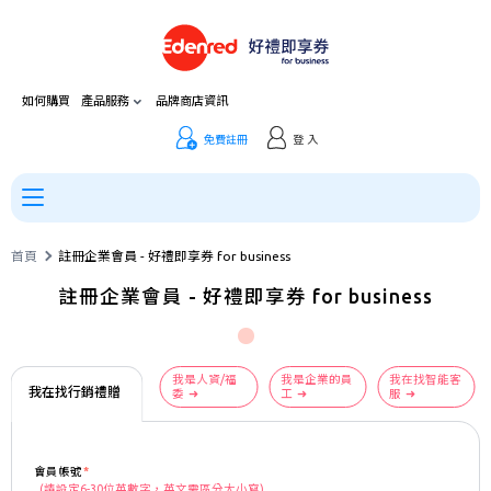
如何購買
產品服務
品牌商店資訊
免費註冊
登 入
首頁
註冊企業會員 - 好禮即享券 for business
註冊企業會員 - 好禮即享券 for business
我是人資/福
我是企業的員
我在找智能客
我在找行銷禮贈
委
工
服
會員帳號
(請設定6-30位英數字，英文需區分大小寫)