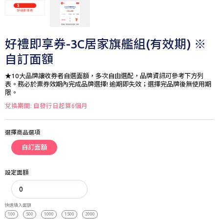
好禮即享券-3C居家旗艦組(有效期) ※
自訂面額
★10大品牌讓收券者自選面額，多次自由選配，品牌資訊可參考下方列
表。務必於票券效期內完成品牌選擇! 逾期即失效；選擇完品牌後無使用期
限。
兌換期間: 自發行日起算6個月
選擇商品選項
自訂面額
設定面額
快速填入面額
100
500
1000
1500
2000