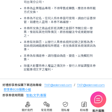
司台灣分公司。
本券為企業贈品專用，不得零售或轉售，應依本券所載
方式兌換。
本券為不記名，任何人持本券皆可使用，請自行妥善保
管，如遭他人盜用，本券不再補發。
本券所兌換之商品或折抵消費之金額不予開立統一發
票，惟如有其他特殊情況，將依相關法令或規範辦理
之。
本券有效與否，以發行人票券系統所記錄之狀態為憑。
如系統因網路連線有所遲延，依兌換商家系統端資訊為
準。
本券為有價證券，請勿擅自偽造、變造，以免觸犯刑
責。
除重大影響持券人權益之情況外，發行人保留調整本券
記載事項文字之權利。
好禮即享券採購下單諮詢專線:
TXP@edenred.com
/
TXP@edenred.com
即享券B2B服務小組
即享券使用問題:
智能(文字)客服
關於我們
常見問題
隱私權
粉絲團
客戶服務