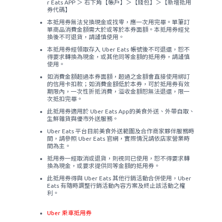
r Eats APP ＞ 右下角【帳戶】＞【錢包】＞【新增抵用
券代碼】
本抵用券無法兌換現金或找零，應一次用完畢。單筆訂
單商品消費金額需大於或等於本券面額。本抵用券經兌
換後不可退貨，請謹慎使用。
本抵用券經領取存入 Uber Eats 帳號後不可退還，恕不
得要求轉換為現金，或其他同等金額的抵用券，請謹慎
使用。
如消費金額超過本券面額，超過之金額會直接使用綁訂
的信用卡扣款；如消費金額低於本券，可於抵用券有效
期限內，一次性折抵消費，溢收金額恕無法退還，限一
次抵扣完畢。
此抵用券適用於 Uber Eats App的美食外送、外帶自取、
生鮮雜貨與優市外送服務。
Uber Eats 平台目前美食外送範圍及合作商家夥伴服務時
間，請參照 Uber Eats 官網，實際情況請依店家營業時
間為主。
抵用券一經取消或退貨，則視同已使用，恕不得要求轉
換為現金，或要求提供同等金額的抵用券。
此抵用券得與 Uber Eats 其他行銷活動合併使用，Uber
Eats 有隨時調整行銷活動內容方案及終止該活動之權
利。
Uber 乘車抵用券