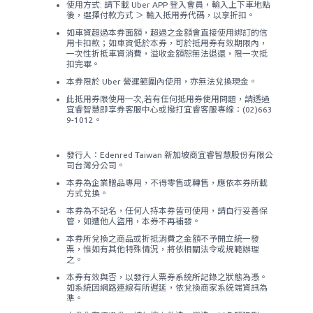
使用方式: 請下載 Uber APP 登入會員，輸入上下車地點
後，選擇付款方式 ＞ 輸入抵用券代碼，以享折扣。
如車資超過本券面額，超過之金額會直接使用綁訂的信
用卡扣款；如車資低於本券，可於抵用券有效期限內，
一次性折抵車資消費，溢收金額恕無法退還，限一次抵
扣完畢。
本券限於 Uber 營運範圍內使用，亦無法兌換現金。
此抵用券限使用一次,若有任何抵用券使用問題，請透過
宜睿智慧即享券客服中心或撥打宜睿客服專線：(02)663
9-1012。
發行人：Edenred Taiwan 新加坡商宜睿智慧股份有限公
司台灣分公司。
本券為企業贈品專用，不得零售或轉售，應依本券所載
方式兌換。
本券為不記名，任何人持本券皆可使用，請自行妥善保
管，如遭他人盜用，本券不再補發。
本券所兌換之商品或折抵消費之金額不予開立統一發
票，惟如有其他特殊情況，將依相關法令或規範辦理
之。
本券有效與否，以發行人票券系統所記錄之狀態為憑。
如系統因網路連線有所遲延，依兌換商家系統端資訊為
準。