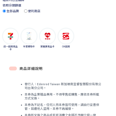
依照分類篩選
全部品牌
便利商店
統一超商商品
全家禮物卡
萊爾富商品卡
OK超商
卡
商品詳細說明
發行人：Edenred Taiwan 新加坡商宜睿智慧股份有限公
司台灣分公司。
本券為企業贈品專用，不得零售或轉售，應依本券所載
方式兌換。
本券為不記名，任何人持本券皆可使用，請自行妥善保
管，如遭他人盜用，本券不再補發。
本券所兌換之商品或折抵消費之金額不予開立統一發