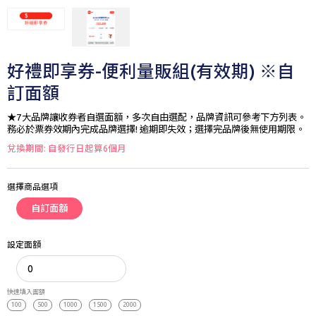
好禮即享券-便利量販組(有效期) ※自
訂面額
★7大品牌讓收券者自選面額，多次自由選配，品牌資訊可參考下方列表。
務必於票券效期內完成品牌選擇! 逾期即失效；選擇完品牌後無使用期限。
兌換期間: 自發行日起算6個月
選擇商品選項
自訂面額
設定面額
快速填入面額
100
500
1000
1500
2000