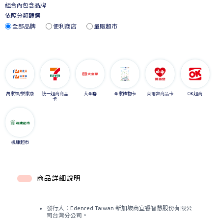
組合內包含品牌
依照分類篩選
全部品牌
便利商店
量販超市
萬家福/樂家康
統一超商商品
大全聯
全家禮物卡
萊爾富商品卡
OK超商
卡
楓康超市
商品詳細說明
發行人：Edenred Taiwan 新加坡商宜睿智慧股份有限公
司台灣分公司。