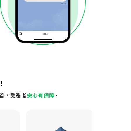
！
善，受贈者
安心有保障
。