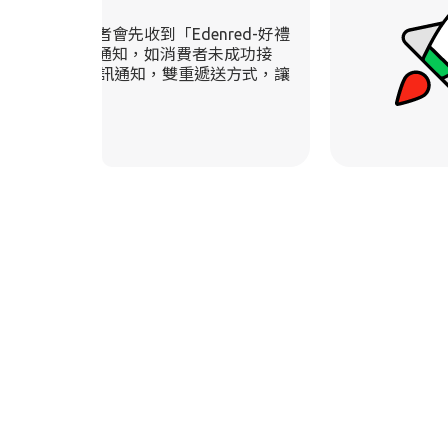
升級
型訊息，受贈者會先收到「Edenred-好禮
券通知」帳號通知，如消費者未成功接
小時後會再用簡訊通知，雙重遞送方式，讓
不漏球！