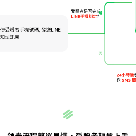
受贈者是否完成
是
LINE手機綁定
?
傳受贈者手機號碼, 發送LINE
知型訊息
否
24小時後
送
SMS 