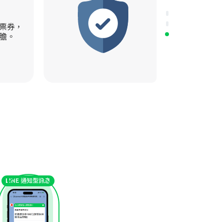
安全有保障
理票券，
官方藍盾認證
膽。
LINE 通知型訊息