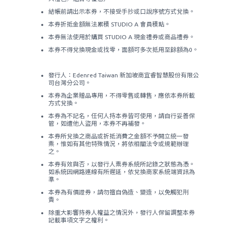
結帳前請出示本券，不接受手抄或口說序號方式兌換。
本券折抵金額無法累積 STUDIO A 會員積點。
本券無法使用於購買 STUDIO A 現金禮券或商品禮券。
本券不得兌換現金或找零，面額可多次抵用至餘額為0。
發行人：Edenred Taiwan 新加坡商宜睿智慧股份有限公
司台灣分公司。
本券為企業贈品專用，不得零售或轉售，應依本券所載
方式兌換。
本券為不記名，任何人持本券皆可使用，請自行妥善保
管，如遭他人盜用，本券不再補發。
本券所兌換之商品或折抵消費之金額不予開立統一發
票，惟如有其他特殊情況，將依相關法令或規範辦理
之。
本券有效與否，以發行人票券系統所記錄之狀態為憑。
如系統因網路連線有所遲延，依兌換商家系統端資訊為
準。
本券為有價證券，請勿擅自偽造、變造，以免觸犯刑
責。
除重大影響持券人權益之情況外，發行人保留調整本券
記載事項文字之權利。