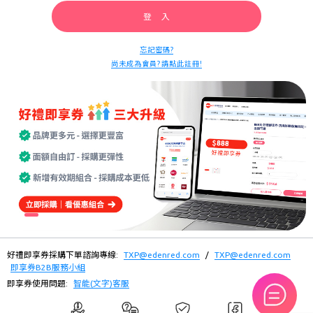
登 入
忘記密碼?
尚未成為會員? 請點此註冊!
好禮即享券採購下單諮詢專線:
TXP@edenred.com
/
TXP@edenred.com
即享券B2B服務小組
即享券使用問題:
智能(文字)客服