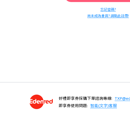
忘記密碼?
尚未成為會員? 請點此註冊!
好禮即享券採購下單諮詢專線:
TXP@ed
即享券使用問題:
智能(文字)客服