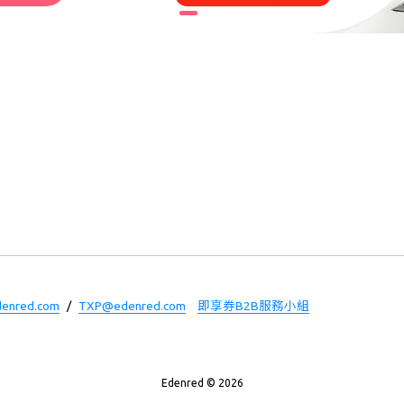
enred.com
/
TXP@edenred.com
即享券B2B服務小組
Edenred ©
2026