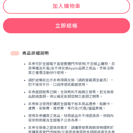
加入購物車
立即結帳
商品詳細說明
本券可於全國電子直營實體門市使用(不含線上購物、百
貨專櫃及外島)及不得兌換Apple品牌之商品，亦無法與
其它優惠活動併行使用。
請於結帳前出示本券掃碼兌換（請將螢幕調至最亮）。
恕不接受手抄、口說序號或截圖使用。
本券面額發票已開，兌貨時則不再開立發票。若兌換商
品超過面額，得以補足金額並開立差額之開票。
本券無法使用於購買全國電子紙本商品禮券、點數卡、
運費、安裝費、維修費、等代收/代售/儲值業務。
使用本券購買之商品，除瑕疵品外不得退換貨。保固內
容依照原廠及全國電子公告為準。
本券兌換後之退換貨需求：請攜帶發票與銷貨明細表於
原購買直營門市辦理(交易退貨後退款金額將返還至本券