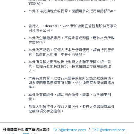
餘額內)。
本券不得兌換現金或找零，面額可多次抵用至餘額為0。
發行人：Edenred Taiwan 新加坡商宜睿智慧股份有限公
司台灣分公司。
本券為企業贈品專用，不得零售或轉售，應依本券所載
方式兌換。
本券為不記名，任何人持本券皆可使用，請自行妥善保
管，如遭他人盜用，本券不再補發。
本券所兌換之商品或折抵消費之金額不予開立統一發
票，惟如有其他特殊情況，將依相關法令或規範辦理
之。
本券有效與否，以發行人票券系統所記錄之狀態為憑。
如系統因網路連線有所遲延，依兌換商家系統端資訊為
準。
本券為有價證券，請勿擅自偽造、變造，以免觸犯刑
責。
除重大影響持券人權益之情況外，發行人保留調整本券
記載事項文字之權利。
好禮即享券採購下單諮詢專線:
TXP@edenred.com
/
TXP@edenred.com