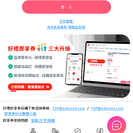
登 入
忘記密碼?
尚未成為會員? 請點此註冊!
好禮即享券採購下單諮詢專線:
TXP@edenred.com
/
TXP@edenred.com
即享券B2B服務小組
即享券使用問題:
智能(文字)客服