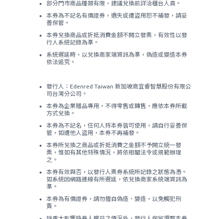
部分門市商品種類有限，建議兌換前詳洽櫃台人員。
本券為不記名有價證券，遺失或遭盜用恕不補發，請妥
善保管。
本券兌換商品或折抵消費金額不開立發票，有效性以發
行人系統記錄為準。
系統遲延時，以兌換商家端資訊為準，偽造或變造本券
依法追究。
發行人：Edenred Taiwan 新加坡商宜睿智慧股份有限公
司台灣分公司。
本券為企業贈品專用，不得零售或轉售，應依本券所載
方式兌換。
本券為不記名，任何人持本券皆可使用，請自行妥善保
管，如遭他人盜用，本券不再補發。
本券所兌換之商品或折抵消費之金額不予開立統一發
票，惟如有其他特殊情況，將依相關法令或規範辦理
之。
本券有效與否，以發行人票券系統所記錄之狀態為憑。
如系統因網路連線有所遲延，依兌換商家系統端資訊為
準。
本券為有價證券，請勿擅自偽造、變造，以免觸犯刑
責。
除重大影響持券人權益之情況外，發行人保留調整本券