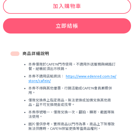
加入購物車
立即結帳
商品詳細說明
本券僅限於CAFE!N門市使用，不適用外送服務與網路訂
餐，結帳前須出示核銷。
本券不適用店點資訊：
https://www.edenred.com.tw/
store/cafein/
本券不得與其他優惠、行銷活動或CAFE!N會員累積併
用。
僅限兌換券上指定商品，無法更換或加價兌換其他商
品，且不可兌換現金或找零。
本券序號唯一，僅限兌換一次，翻拍、轉寄、截圖等無
法使用。
圖片僅供參考，實際商品以門市為準，商品上下架導致
無法供應時，CAFE!N保留更換等值商品權利。