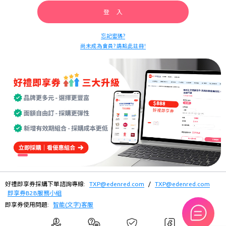
登 入
忘記密碼?
尚未成為會員? 請點此註冊!
好禮即享券採購下單諮詢專線:
TXP@edenred.com
/
TXP@edenred.com
即享券B2B服務小組
即享券使用問題:
智能(文字)客服