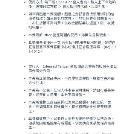
使用方式: 請下載 Uber APP 登入會員，輸入上下車地點
後，選擇付款方式 ＞ 輸入抵用券代碼，以享折扣。
如車資超過本券面額，超過之金額會直接使用綁訂的信
用卡扣款；如車資低於本券，可於抵用券有效期限內，
一次性折抵車資消費，溢收金額恕無法退還，限一次抵
扣完畢。
本券限於 Uber 營運範圍內使用，亦無法兌換現金。
此抵用券限使用一次,若有任何抵用券使用問題，請透過
宜睿智慧即享券客服中心或撥打宜睿客服專線：(02)663
9-1012。
發行人：Edenred Taiwan 新加坡商宜睿智慧股份有限公
司台灣分公司。
本券為企業贈品專用，不得零售或轉售，應依本券所載
方式兌換。
本券為不記名，任何人持本券皆可使用，請自行妥善保
管，如遭他人盜用，本券不再補發。
本券所兌換之商品或折抵消費之金額不予開立統一發
票，惟如有其他特殊情況，將依相關法令或規範辦理
之。
本券有效與否，以發行人票券系統所記錄之狀態為憑。
如系統因網路連線有所遲延，依兌換商家系統端資訊為
準。