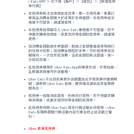
r Eats APP ＞ 右下角【帳戶】＞【錢包】＞【新增抵用
券代碼】
本抵用券無法兌換現金或找零，應一次用完畢。單筆訂
單商品消費金額需大於或等於本券面額。本抵用券經兌
換後不可退貨，請謹慎使用。
本抵用券經領取存入 Uber Eats 帳號後不可退還，恕不
得要求轉換為現金，或其他同等金額的抵用券，請謹慎
使用。
如消費金額超過本券面額，超過之金額會直接使用綁訂
的信用卡扣款；如消費金額低於本券，可於抵用券有效
期限內，一次性折抵消費，溢收金額恕無法退還，限一
次抵扣完畢。
此抵用券適用於 Uber Eats App的美食外送、外帶自取、
生鮮雜貨與優市外送服務。
Uber Eats 平台目前美食外送範圍及合作商家夥伴服務時
間，請參照 Uber Eats 官網，實際情況請依店家營業時
間為主。
抵用券一經取消或退貨，則視同已使用，恕不得要求轉
換為現金，或要求提供同等金額的抵用券。
此抵用券得與 Uber Eats 其他行銷活動合併使用，Uber
Eats 有隨時調整行銷活動內容方案及終止該活動之權
利。
Uber 乘車抵用券