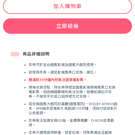
加入購物車
立即結帳
商品詳細說明
本券可於全台國賓影城及國賓大戲院使用。
欲使用本券，請至影城售票口兌換、選位。
開演前30分鐘內恕無法退換電影票。
現場兌換流程：持本券序號至國賓影城現場售票口兌換
電影票，如因網路斷線則無法兌換。結帳前請出示本
券，不接受手抄或口說序號方式兌換。
如兌換國賓大戲院巨幕廳(國賓鉅院)、DOLBY ATMOS版
本、HFR版本或電影片長超過150分鐘，須自付該部影片
公告差額。
本券無法加價兌換3D版、金鑽貴賓廳、D-BOX或尊爵
席。
本券不適用首特映會、特定包場、特殊票價及活動場