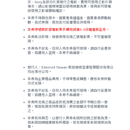
次、Sony及部分片商發行之電影，實際可使用之影片與
場次，請以影城現場當日使用規範為準，使用前可致電
欲使用之影城據點確認。
本券不得與信用卡、國賓會員儲值金、國賓會員獎勵點
數、各式券類、其他支付或優惠合併使用。
本券序號將於退電影票手續完成後3-5分鐘重新生效。
本券無法折現，每張券限兌換乙張電影票，不可重複使
用。
本券為不記名，任何人持本券皆可使用，請自行妥善保
管，如遭他人盜用，本券不再補發。
發行人：Edenred Taiwan 新加坡商宜睿智慧股份有限公
司台灣分公司。
本券為企業贈品專用，不得零售或轉售，應依本券所載
方式兌換。
本券為不記名，任何人持本券皆可使用，請自行妥善保
管，如遭他人盜用，本券不再補發。
本券所兌換之商品或折抵消費之金額不予開立統一發
票，惟如有其他特殊情況，將依相關法令或規範辦理
之。
本券有效與否，以發行人票券系統所記錄之狀態為憑。
如系統因網路連線有所遲延，依兌換商家系統端資訊為
準。