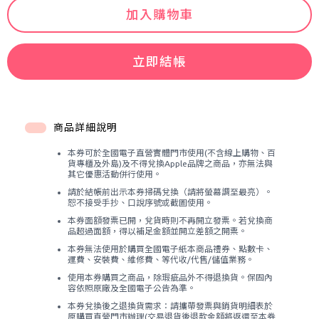
加入購物車
立即結帳
商品詳細說明
本券可於全國電子直營實體門市使用(不含線上購物、百
貨專櫃及外島)及不得兌換Apple品牌之商品，亦無法與
其它優惠活動併行使用。
請於結帳前出示本券掃碼兌換（請將螢幕調至最亮）。
恕不接受手抄、口說序號或截圖使用。
本券面額發票已開，兌貨時則不再開立發票。若兌換商
品超過面額，得以補足金額並開立差額之開票。
本券無法使用於購買全國電子紙本商品禮券、點數卡、
運費、安裝費、維修費、等代收/代售/儲值業務。
使用本券購買之商品，除瑕疵品外不得退換貨。保固內
容依照原廠及全國電子公告為準。
本券兌換後之退換貨需求：請攜帶發票與銷貨明細表於
原購買直營門市辦理(交易退貨後退款金額將返還至本券