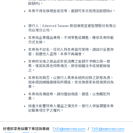
餘額內)。
本券不得兌換現金或找零，面額可多次抵用至餘額為0。
發行人：Edenred Taiwan 新加坡商宜睿智慧股份有限公
司台灣分公司。
本券為企業贈品專用，不得零售或轉售，應依本券所載
方式兌換。
本券為不記名，任何人持本券皆可使用，請自行妥善保
管，如遭他人盜用，本券不再補發。
本券所兌換之商品或折抵消費之金額不予開立統一發
票，惟如有其他特殊情況，將依相關法令或規範辦理
之。
本券有效與否，以發行人票券系統所記錄之狀態為憑。
如系統因網路連線有所遲延，依兌換商家系統端資訊為
準。
本券為有價證券，請勿擅自偽造、變造，以免觸犯刑
責。
除重大影響持券人權益之情況外，發行人保留調整本券
記載事項文字之權利。
好禮即享券採購下單諮詢專線:
TXP@edenred.com
/
TXP@edenred.com