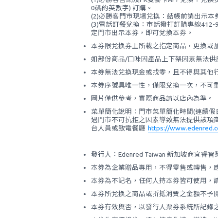
0碼的英數字) 訂購。
(2)必勝客門市現場兌換：結帳前請出示
(3)電話訂餐兌換：市話撥打訂購專線41
定門市出示本券，即可兌換本券。
本券限兌換券上所載之指定商品，更換或
如部份商品/口味因產品上下架因素無法
本券無法兌換現金或找零，且不得與其他
本券序號具唯一性，僅限兌換一次，不可
圖片僅供參考，實際商品請以店內為準。
菜單簡化說明：門市菜單簡化時間(連續假
遇門市不可抗拒之因素導致無法提供該項商
台人員或致電餐廳
https://www.edenred.c
發行人：Edenred Taiwan 新加坡商
本券為企業贈品專用，不得零售或轉售，
本券為不記名，任何人持本券皆可使用，
本券所兌換之商品或折抵消費之金額不予
本券有效與否，以發行人票券系統所記錄