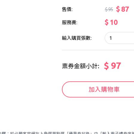
$ 87
售價:
$ 95
$ 10
服務費:
輸入購買張數:
$ 97
票券金額小計:
加入購物車
兌換步驟：於必勝客官網左上角選單點選「優惠券兌換」中「輸入電子禮券序