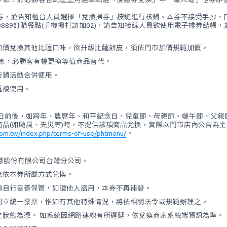
本券，並告知櫃台人員選擇「兌換掃券」按鍵進行核銷。本券不接受手抄、
2-9889訂購餐點(手機撥打請加02)，請告知接線人員欲使用電子禮券結
加價兌換其他比薩口味，欲升級比薩餅皮，須依門市加價規範加價。
供應，必勝客有權更換等值商品替代。
行銷活動合併使用。
重複使用。
日前後，如跨年、農曆年、和平紀念日、兒童節、母親節、端午節、父親節
品(如颱風、天災等)時，不提供該項商品兌換，實際以門市店內公告為
om.tw/index.php/terms-of-use/phtmenu/
。
宜睿智慧股份有限公司台灣分公司。
應依本券所載方式兌換。
請自行妥善保管，如遭他人盜用，本券不再補發。
開立統一發票，惟如有其他特殊情況，將依相關法令或規範辦理之。
之狀態為憑。 如系統因網路連線有所遲延，依兌換商家系統端資訊為準。