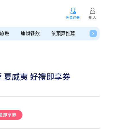
免費註冊
登 入
旅遊
連鎖餐飲
依預算推薦
預購專區
薩 夏威夷 好禮即享券
好禮即享券