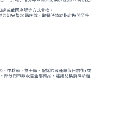
口說或截圖序號等方式兌換。
帳，並告知完整20碼序號。取餐時請於指定時間至指
、中秋節、雙十節、聖誕節等連續假日前後) 或
主。部分門市非販售全部商品，建議兌換前詳洽櫃