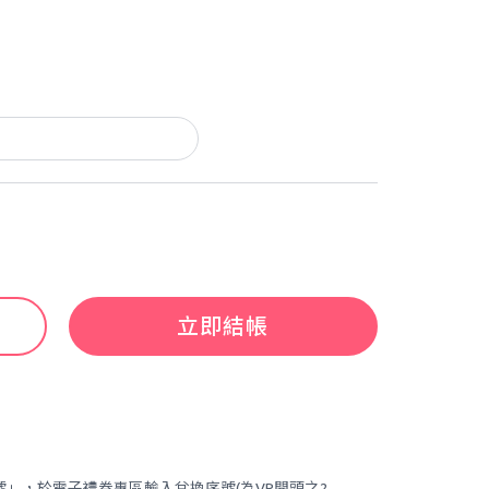
立即結帳
號」，於電子禮券專區輸入兌換序號(為VP開頭之2