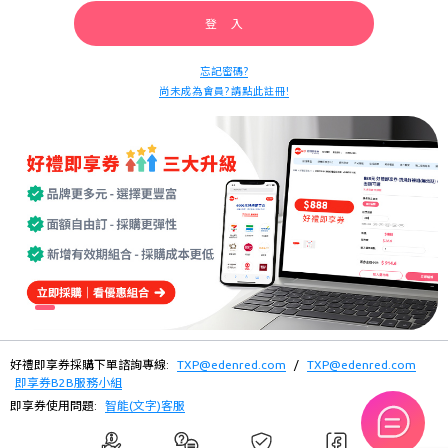
登 入
忘記密碼?
尚未成為會員? 請點此註冊!
好禮即享券採購下單諮詢專線:
TXP@edenred.com
/
TXP@edenred.com
即享券B2B服務小組
即享券使用問題:
智能(文字)客服