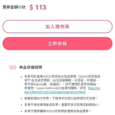
$ 113
票券金額小計:
加入購物車
立即結帳
商品詳細說明
本券可於遠東SOGO百貨全台各店使用（SOGO百貨各店
如下:台北店忠孝館、台北店復興館、天母店、中壢店、
新竹店BigCity館、高雄店），但不適用於香奈兒精品、
麥當勞、Louis Vuitton(LV)及其他櫃點，詳見
http://w
ww.edenred.com.tw/sogo/sogostore.html
結帳前請出示本券，不接受手抄或口說序號方式兌換。
本券不得兌換現金或找零，面額可多次抵用至餘額為0。
本券不適用購買SOGO百貨現金禮券或商品禮券。