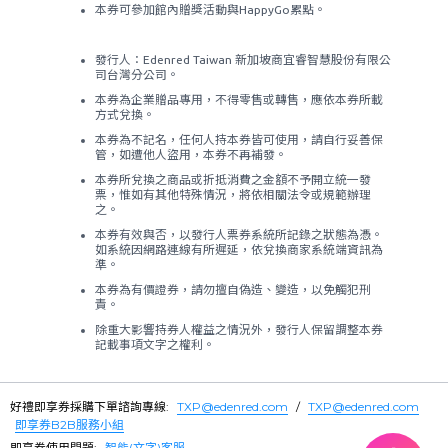
本券可參加館內贈獎活動與HappyGo累點。
發行人：Edenred Taiwan 新加坡商宜睿智慧股份有限公
司台灣分公司。
本券為企業贈品專用，不得零售或轉售，應依本券所載
方式兌換。
本券為不記名，任何人持本券皆可使用，請自行妥善保
管，如遭他人盜用，本券不再補發。
本券所兌換之商品或折抵消費之金額不予開立統一發
票，惟如有其他特殊情況，將依相關法令或規範辦理
之。
本券有效與否，以發行人票券系統所記錄之狀態為憑。
如系統因網路連線有所遲延，依兌換商家系統端資訊為
準。
本券為有價證券，請勿擅自偽造、變造，以免觸犯刑
責。
除重大影響持券人權益之情況外，發行人保留調整本券
記載事項文字之權利。
好禮即享券採購下單諮詢專線:
TXP@edenred.com
/
TXP@edenred.com
即享券B2B服務小組
即享券使用問題:
智能(文字)客服