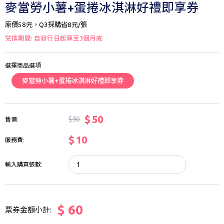
麥當勞小薯+蛋捲冰淇淋好禮即享券
原價58元，Q3採購省8元/張
兌換期間: 自發行日起算至3個月底
選擇商品選項
麥當勞小薯+蛋捲冰淇淋好禮即享券
$ 50
$ 50
售價:
$ 10
服務費:
輸入購買張數:
$ 60
票券金額小計: