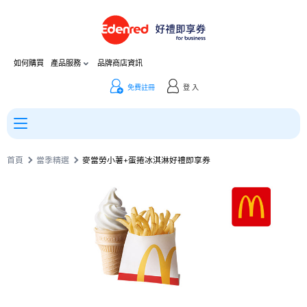
如何購買
產品服務
品牌商店資訊
免費註冊
登 入
首頁
當季精選
麥當勞小薯+蛋捲冰淇淋好禮即享券