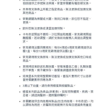
如因提供之序號無法辨識，麥當勞餐廳有權拒絕兌換。
本券限兌換券上所載之指定商品，無法更換或加價兌換
其他商品。
麥脆鷄腿為棒腿或大腿，限同口味裝，部位恕不指定、
更換。
飲料恕無法更換或漢堡加價特製。
卡布奇諾預設不撒粉，沙拉預設和風醬，麥克鷄塊預設
醣醋醬，若欲調整，請於兌換前向服務人員提出調整需
求。
麥克鷄塊沾醬供應規則：每份4塊或6塊麥克鷄塊提供沾
醬1盒、每份10塊麥克鷄塊提供沾醬2盒。
麥克鷄塊限兌換原味，無法更換或加價兌換其他口味或
商品。
買現烤焙果即送乳酪抹醬、草莓果醬各乙個；乳酪抹醬
恕不單售，需冷藏保存，取餐後請儘速食用完畢。
焙果堡系列使用整顆鮮切番茄，番茄片實際尺寸以各麥
當勞餐廳實際供應為準。
3歲以下幼童，請勿食用蜂蜜與相關製品。
蜂蜜系列飲品為食品(非素食)，如有特殊體質、疾病、禁
忌者，請諮詢醫師，遵照醫師囑咐。
本餐廳提供含肉桂風味製品(包含肉桂捲、卡布奇諾)，均
以調味為用途，非屬政府規範標示有每日建議食用量並