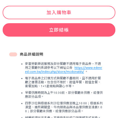
加入購物車
立即結帳
商品詳細說明
麥當勞歡樂送服務及部份餐廳不適用電子商品券，不適
用之餐廳列表請參考以下網址公告
https://www.edenr
ed.com.tw/index.php/store/mcdonalds/
。
電子商品券之訂價方式與餐廳不盡相同，且不適用於餐
廳之優惠活動，包含但不限於：超值早餐、超值全餐、
套餐加點、1+1星級點與甜心卡等。
早餐供應時間為上午10:30前，部分餐廳未供應，或僅供
應部分品項。
四季沙拉與極選系列沙拉僅供應至晚上10:00；極選系列
漢堡、嫩煎鷄腿堡、牛肉類商品與冰品僅供應至凌晨1:0
0；部分餐廳未供應，或僅供應部分品項。
結帳前請出示本券，不接受手抄或口說序號方式兌換。