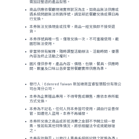
需加註警語的產品型態。
商品供應依餐廳現場實際狀況為主，如商品無法供應或
遇系統問題無法核銷序號，請至鄰近餐廳兌換或擇日再
行兌換。
本券無法兌換現金或找零，商品一經兌換即不接受退
貨。
本券序號具唯一性，僅限兌換一次，不可重複使用，截
圖恕無法使用。
麥當勞保有解釋、隨時調整活動辦法、活動時間、優惠
內容及終止活動之權利。
圖片僅供參考，產品內容、價格、包裝、餐具、供應時
間、數量及口味以各麥當勞餐廳實際供應為準。
發行人：Edenred Taiwan 新加坡商宜睿智慧股份有限公
司台灣分公司。
本券為企業贈品專用，不得零售或轉售，應依本券所載
方式兌換。
本券為不記名，任何人持本券皆可使用，請自行妥善保
管，如遭他人盜用，本券不再補發。
本券所兌換之商品或折抵消費之金額不予開立統一發
票，惟如有其他特殊情況，將依相關法令或規範辦理
之。
本券有效與否，以發行人票券系統所記錄之狀態為憑。