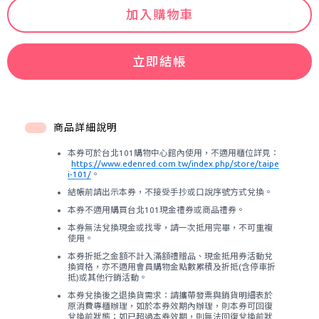
加入購物車
立即結帳
商品詳細說明
本券可於台北101購物中心館內使用，不適用櫃位詳見：
https://www.edenred.com.tw/index.php/store/taipe
i-101/
。
結帳前請出示本券，不接受手抄或口說序號方式兌換。
本券不適用購買台北101現金禮券或商品禮券。
本券無法兌換現金或找零，請一次抵用完畢，不可重複
使用。
本券折抵之金額不計入滿額禮贈品、現金抵用券活動兌
換資格，亦不適用會員購物金點數累積及折抵(含停車折
抵)或其他行銷活動。
本券兌換後之退換貨需求：請攜帶發票與銷貨明細表於
原消費專櫃辦理，如於本券效期內辦理，則本券可回復
兌換前狀態；如已超過本券效期，則無法回復兌換前狀