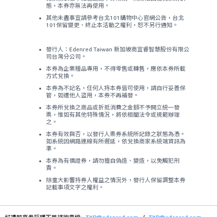
態，本券亦無法再使用。
其他未盡事宜請參考台北101購物中心官網公告，台北
101保留變更、終止本活動之權利，恕不另行通知。
發行人：Edenred Taiwan 新加坡商宜睿智慧股份有限公
司台灣分公司。
本券為企業贈品專用，不得零售或轉售，應依本券所載
方式兌換。
本券為不記名，任何人持本券皆可使用，請自行妥善保
管，如遭他人盜用，本券不再補發。
本券所兌換之商品或折抵消費之金額不予開立統一發
票，惟如有其他特殊情況，將依相關法令或規範辦理
之。
本券有效與否，以發行人票券系統所記錄之狀態為憑。
如系統因網路連線有所遲延，依兌換商家系統端資訊為
準。
本券為有價證券，請勿擅自偽造、變造，以免觸犯刑
責。
除重大影響持券人權益之情況外，發行人保留調整本券
記載事項文字之權利。