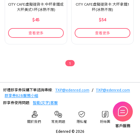
CITY CAFE虛擬提貨卡:中杯拿鐵或
CITY CAFE虛擬提貨卡:大杯拿鐵1
大杯美式1杯(冰熱不限)
杯(冰熱不限)
$45
$54
查看更多
查看更多
1
好禮即享券採購下單諮詢專線:
TXP@edenred.com
/
TXP@edenred.com
即享券B2B服務小組
即享券使用問題:
智能(文字)客服
關於我們
常見問題
隱私權
粉絲團
客戶服務
Edenred ©
2026