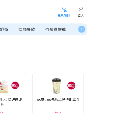
免費註冊
登 入
閒旅遊
連鎖餐飲
依預算推薦
預購專區
元切片蛋糕好禮即
85度C 60元飲品好禮即享券
享券