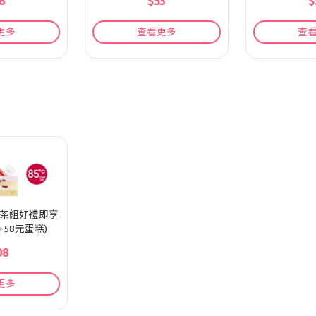
8
$53
$
更多
查看更多
查
元午茶組好禮即享
+58元蛋糕)
08
更多